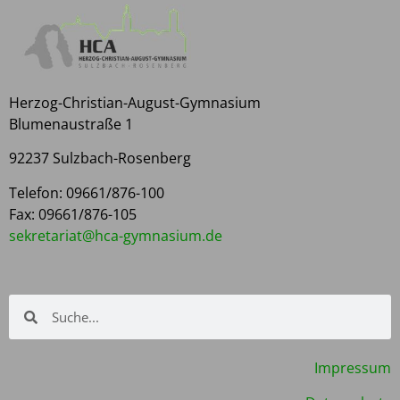
Herzog-Christian-August-Gymnasium
Blumenaustraße 1
92237 Sulzbach-Rosenberg
Telefon: 09661/876-100
Fax: 09661/876-105
kes
rater
h@tai
yg-ac
isanm
ed.mu
Impressum