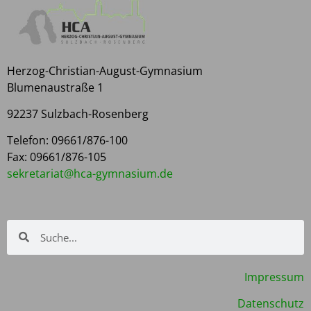
Herzog-Christian-August-Gymnasium
Blumenaustraße 1
92237 Sulzbach-Rosenberg
Telefon: 09661/876-100
Fax: 09661/876-105
kes
rater
h@tai
yg-ac
isanm
ed.mu
Impressum
Datenschutz