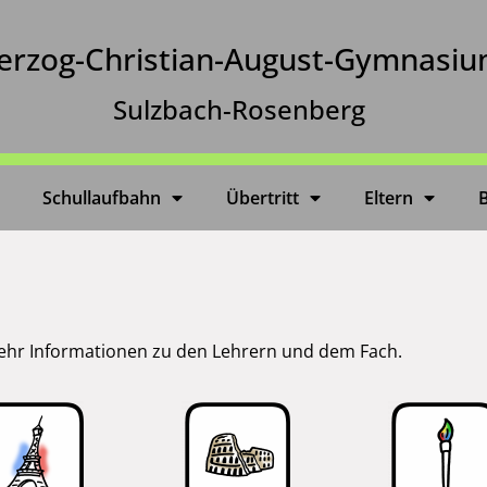
erzog-Christian-August-Gymnasi
Sulzbach-Rosenberg
Schullaufbahn
Übertritt
Eltern
mehr Informationen zu den Lehrern und dem Fach.