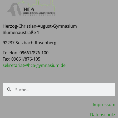
Herzog-Christian-August-Gymnasium
Blumenaustraße 1
92237 Sulzbach-Rosenberg
Telefon: 09661/876-100
Fax: 09661/876-105
kes
rater
h@tai
yg-ac
isanm
ed.mu
Impressum
Datenschutz