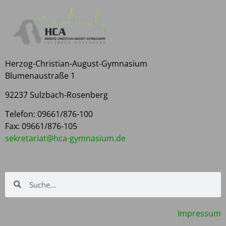
Herzog-Christian-August-Gymnasium
Blumenaustraße 1
92237 Sulzbach-Rosenberg
Telefon: 09661/876-100
Fax: 09661/876-105
kes
rater
h@tai
yg-ac
isanm
ed.mu
Impressum