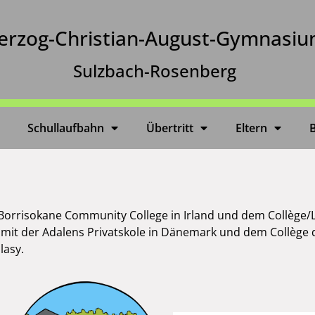
erzog-Christian-August-Gymnasi
Sulzbach-Rosenberg
Schullaufbahn
Übertritt
Eltern
orrisokane Community College in Irland und dem Collège/Ly
h mit der Adalens Privatskole in Dänemark und dem Collège 
lasy.