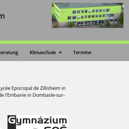
um
Beratung
Klimaschule
Termine
cée Episcopal de Zillisheim in
de l’Embanie in Dombasle-sur-