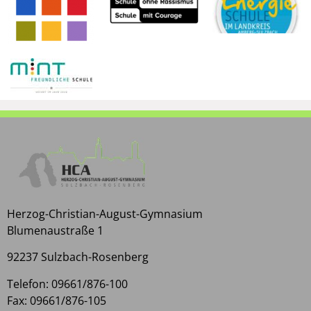
Herzog-Christian-August-Gymnasium
Blumenaustraße 1
92237 Sulzbach-Rosenberg
Telefon: 09661/876-100
Fax: 09661/876-105