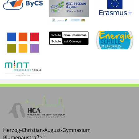
Herzog-Christian-August-Gymnasium
Blumenaustraße 1