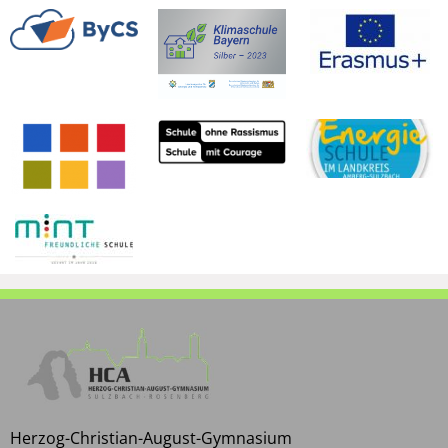
Herzog-Christian-August-Gymnasium