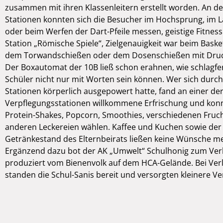
zusammen mit ihren Klassenleitern erstellt worden. An d
Stationen konnten sich die Besucher im Hochsprung, im 
oder beim Werfen der Dart-Pfeile messen, geistige Fitness
Station „Römische Spiele“, Zielgenauigkeit war beim Baske
dem Torwandschießen oder dem Dosenschießen mit Druckl
Der Boxautomat der 10B ließ schon erahnen, wie schlagfe
Schüler nicht nur mit Worten sein können. Wer sich durch
Stationen körperlich ausgepowert hatte, fand an einer de
Verpflegungsstationen willkommene Erfrischung und kon
Protein-Shakes, Popcorn, Smoothies, verschiedenen Fruc
anderen Leckereien wählen. Kaffee und Kuchen sowie der
Getränkestand des Elternbeirats ließen keine Wünsche me
Ergänzend dazu bot der AK „Umwelt“ Schulhonig zum Ver
produziert vom Bienenvolk auf dem HCA-Gelände. Bei Ver
standen die Schul-Sanis bereit und versorgten kleinere Ve