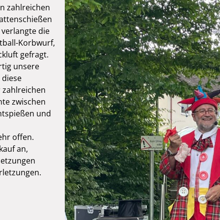
en zahlreichen
Lattenschießen
 verlangte die
tball-Korbwurf,
uft gefragt.
rtig unsere
 diese
r zahlreichen
nte zwischen
htspießen und
hr offen.
kauf an,
letzungen
rletzungen.