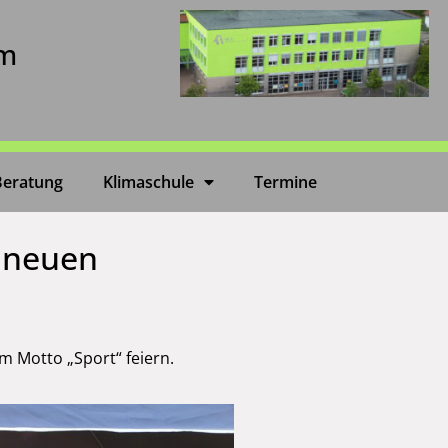
um
Beratung
Klimaschule
Termine
e neuen
m Motto „Sport“ feiern.