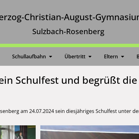
erzog-Christian-August-Gymnasi
Sulzbach-Rosenberg
Schullaufbahn
Übertritt
Eltern
in Schulfest und begrüßt di
nberg am 24.07.2024 sein diesjähriges Schulfest unter de