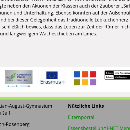
rgte neben den Aktionen der Klassen auch der Zauberer „Si
Staunen und Unterhaltung. Ebenso konnten auf der Außenb
und bei dieser Gelegenheit das traditionelle Lebkuchenhe
schließlich bewies, dass das Leben zur Zeit der Römer nich
 und langweiligem Wacheschieben am Limes.
stian-August-Gymnasium
Nützliche Links
aße 1
Elternportal
ch-Rosenberg
Essensbestellung i-NET Men