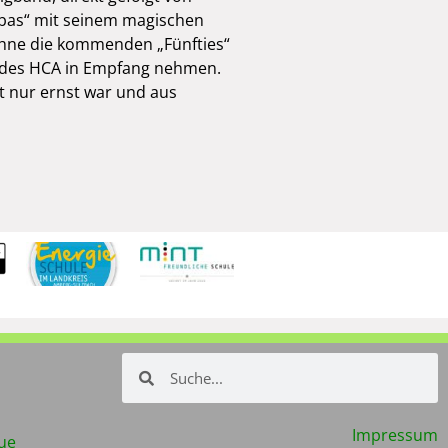
rbas“ mit seinem magischen
ühne die kommenden „Fünfties“
rz des HCA in Empfang nehmen.
t nur ernst war und aus
Impressum
ue