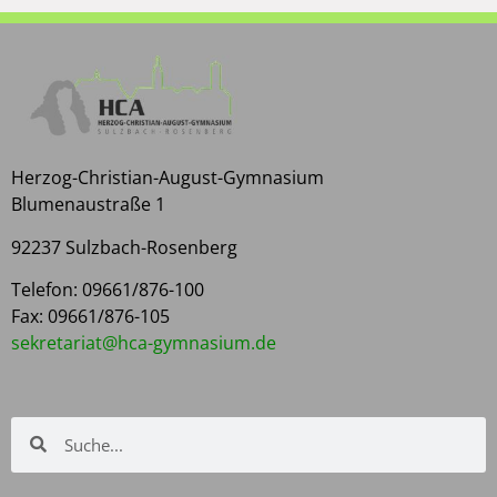
Herzog-Christian-August-Gymnasium
Blumenaustraße 1
92237 Sulzbach-Rosenberg
Telefon: 09661/876-100
Fax: 09661/876-105
kes
rater
h@tai
yg-ac
isanm
ed.mu