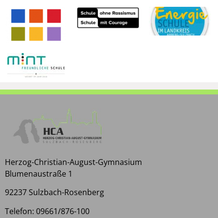
Herzog-Christian-August-Gymnasium
Blumenaustraße 1
92237 Sulzbach-Rosenberg
Telefon: 09661/876-100