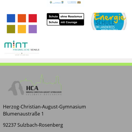
Herzog-Christian-August-Gymnasium
Blumenaustraße 1
92237 Sulzbach-Rosenberg