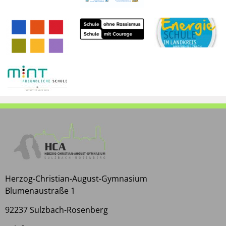
Herzog-Christian-August-Gymnasium
Blumenaustraße 1
92237 Sulzbach-Rosenberg