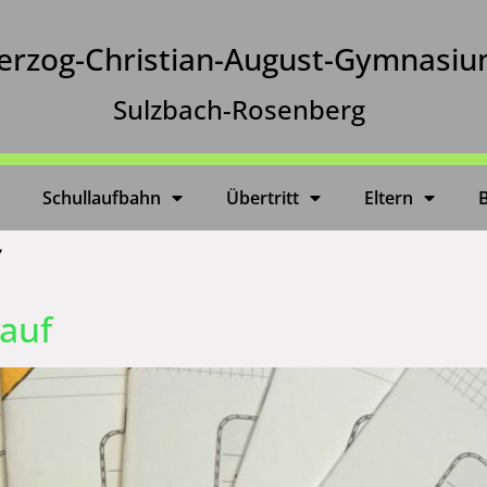
erzog-Christian-August-Gymnasi
Sulzbach-Rosenberg
Schullaufbahn
Übertritt
Eltern
kauf