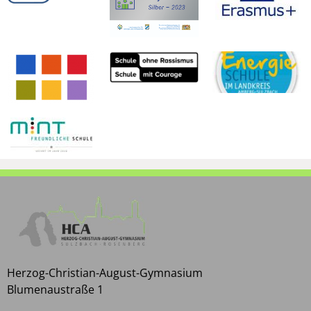
Herzog-Christian-August-Gymnasium
Blumenaustraße 1