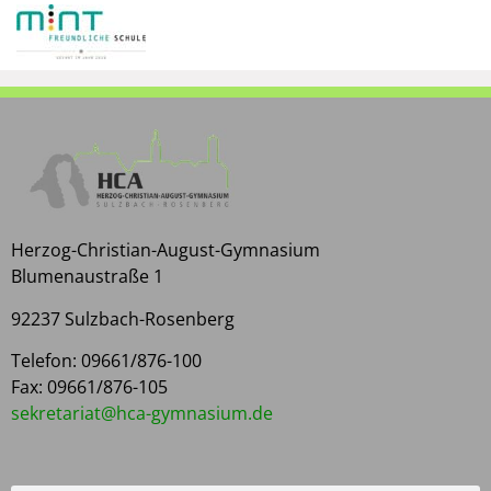
Herzog-Christian-August-Gymnasium
Blumenaustraße 1
92237 Sulzbach-Rosenberg
Telefon: 09661/876-100
Fax: 09661/876-105
kes
rater
h@tai
yg-ac
isanm
ed.mu