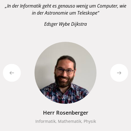
„In der Informatik geht es genauso wenig um Computer, wie
in der Astronomie um Teleskope“
Edsger
Wybe Dijkstra
 Rosenberger
Her
, Mathematik, Physik
Informati